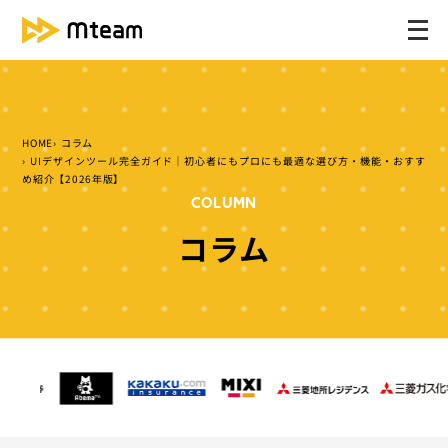
メ
ニ
ュ
ー
を
HOME
コラム
開
UIデザインツール完全ガイド｜初心者にもプロにも最適な選び方・機能・おすす
く
め紹介【2026年版】
COLUMN
コラム