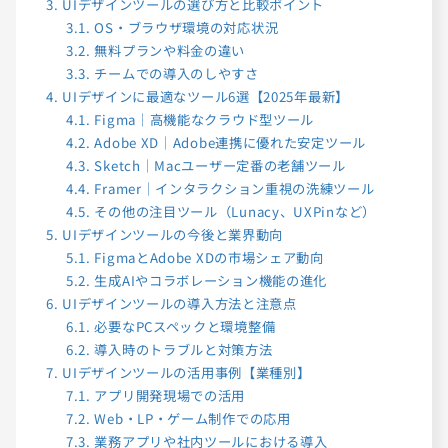
3.
UIデザインツールの選び方と比較ポイント
3.1.
OS・ブラウザ環境の対応状況
3.2.
無料プランや料金の違い
3.3.
チームでの導入のしやすさ
4.
UIデザインに最適なツール6選【2025年最新】
4.1.
Figma｜高機能なクラウド型ツール
4.2.
Adobe XD｜Adobe連携に優れた安定ツール
4.3.
Sketch｜Macユーザー定番の老舗ツール
4.4.
Framer｜インタラクション重視の洗練ツール
4.5.
その他の注目ツール（Lunacy、UXPinなど）
5.
UIデザインツールの今後と業界動向
5.1.
FigmaとAdobe XDの市場シェア動向
5.2.
生成AIやコラボレーション機能の進化
6.
UIデザインツールの導入方法と注意点
6.1.
必要なPCスペックと環境整備
6.2.
導入時のトラブルと対策方法
7.
UIデザインツールの活用事例【業種別】
7.1.
アプリ開発現場での活用
7.2.
Web・LP・ゲーム制作での応用
7.3.
業務アプリや社内ツールにおける導入