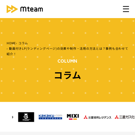
メ
ニ
ュ
ー
を
HOME
コラム
開
動画付きLP(ランディングページ)の効果や制作・活用の方法とは？事例も合わせて
く
紹介！
COLUMN
コラム