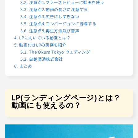
3.2.
注意点1.ファーストビューに動画を使う
3.3.
注意点2.動画の長さに注意する
3.4.
注意点3.広告にしすぎない
3.5.
注意点4.コンバージョンに誘導する
3.6.
注意点5.再生方法及び音声
4.
LPに向いている動画とは？
5.
動画付きLPの実例を紹介
5.1.
The Okura Tokyo ウエディング
5.2.
白鶴酒造株式会社
6.
まとめ
LP(ランディングページ)とは？
動画にも使えるの？