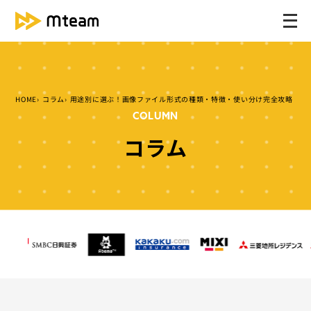
メ
ニ
ュ
ー
を
HOME
コラム
用途別に選ぶ！画像ファイル形式の種類・特徴・使い分け完全攻略
開
COLUMN
く
コラム