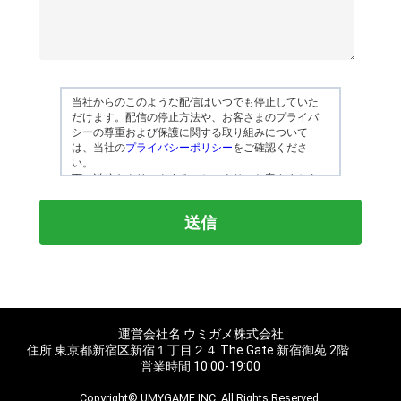
当社からのこのような配信はいつでも停止していた
だけます。配信の停止方法や、お客さまのプライバ
シーの尊重および保護に関する取り組みについて
は、当社の
プライバシーポリシー
をご確認くださ
い。
下の送信をクリックすることにより、お客さまから
求められた情報を提供する目的で、上記の個人情報
をウミガメ株式会社が保管し、処理することに同意
したものと見なされます。
このサイトはreCAPTCHAによって保護されており、
Googleの
プライバシーポリシー
と
利用規約
が適用さ
れます。
運営会社名 ウミガメ株式会社
住所 東京都新宿区新宿１丁目２４ The Gate 新宿御苑 2階
営業時間 10:00-19:00
Copyright© UMYGAME,INC. All Rights Reserved.